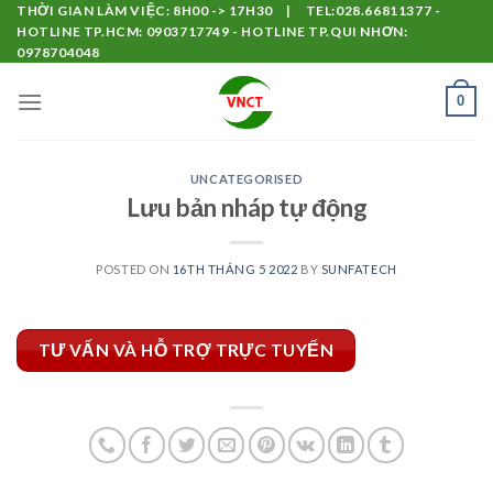
Skip
THỜI GIAN LÀM VIỆC: 8H00 -> 17H30 | TEL:028.66811377 -
HOTLINE TP.HCM: 0903717749 - HOTLINE TP.QUI NHƠN:
to
0978704048
content
0
UNCATEGORISED
Lưu bản nháp tự động
POSTED ON
16TH THÁNG 5 2022
BY
SUNFATECH
TƯ VẤN VÀ HỖ TRỢ TRỰC TUYẾN