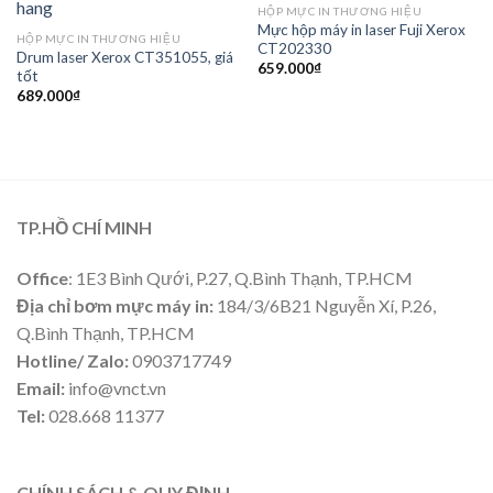
HỘP MỰC IN THƯƠNG HIỆU
Mực hộp máy in laser Fuji Xerox
HỘP MỰC IN THƯƠNG HIỆU
CT202330
Drum laser Xerox CT351055, giá
659.000
₫
tốt
689.000
₫
TP.HỒ CHÍ MINH
Office
: 1E3 Bình Qưới, P.27, Q.Bình Thạnh, TP.HCM
Địa chỉ bơm mực máy in:
184/3/6B21 Nguyễn Xí, P.26,
Q.Bình Thạnh, TP.HCM
Hotline/ Zalo:
0903717749
Email:
info@vnct.vn
Tel:
028.668 11377
CHÍNH SÁCH & QUY ĐỊNH