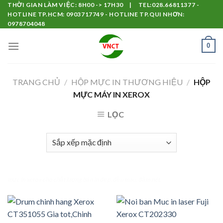
Skip
THỜI GIAN LÀM VIỆC: 8H00 -> 17H30 | TEL:028.66811377 -
HOTLINE TP.HCM: 0903717749 - HOTLINE TP.QUI NHƠN:
to
0978704048
content
0
TRANG CHỦ
/
HỘP MỰC IN THƯƠNG HIỆU
/
HỘP
MỰC MÁY IN XEROX
LỌC
mực in xerox cho chất lượng bản in đẹp, đều màu, đậm nét.