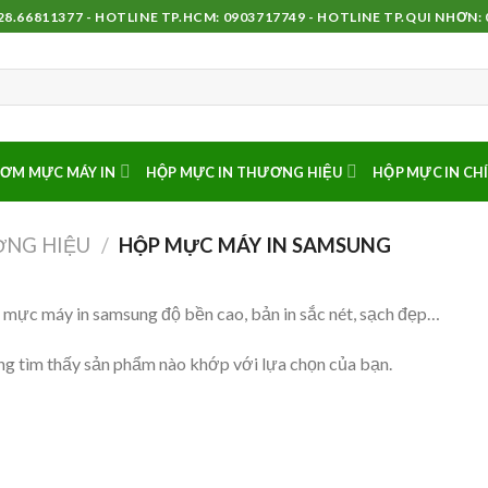
8.66811377 - HOTLINE TP.HCM: 0903717749 - HOTLINE TP.QUI NHƠN:
ƠM MỰC MÁY IN
HỘP MỰC IN THƯƠNG HIỆU
HỘP MỰC IN CH
ƠNG HIỆU
/
HỘP MỰC MÁY IN SAMSUNG
mực máy in samsung độ bền cao, bản in sắc nét, sạch đẹp…
g tìm thấy sản phẩm nào khớp với lựa chọn của bạn.