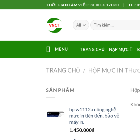
Skip
THỜI GIAN LÀM VIỆC: 8H00 -> 17H30 | TEL:02
to
content
MENU
TRANG CHỦ
NẠP MỰC
B
TRANG CHỦ
/
HỘP MỰC IN THƯ
SẢN PHẨM
Hộp 
Khôn
hp w1112a công nghệ
mực in tiên tiến, bảo vệ
máy in.
1.450.000
₫