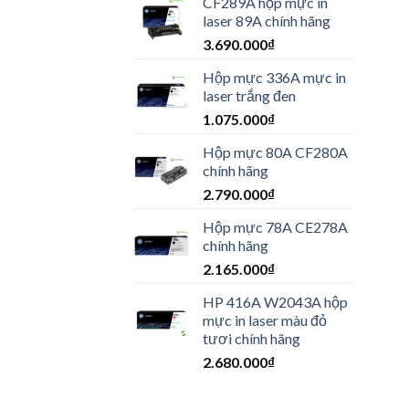
CF289A hộp mực in
laser 89A chính hãng
3.690.000
₫
Hộp mực 336A mực in
laser trắng đen
1.075.000
₫
Hộp mực 80A CF280A
chính hãng
2.790.000
₫
Hộp mực 78A CE278A
chính hãng
2.165.000
₫
HP 416A W2043A hộp
mực in laser màu đỏ
tươi chính hãng
2.680.000
₫