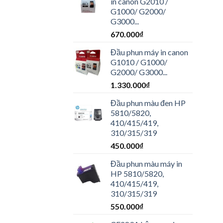
in canon G2010 /
G1000/ G2000/
G3000...
670.000
₫
Đầu phun máy in canon
G1010 / G1000/
G2000/ G3000...
1.330.000
₫
Đầu phun màu đen HP
5810/5820,
410/415/419,
310/315/319
450.000
₫
Đầu phun màu máy in
HP 5810/5820,
410/415/419,
310/315/319
550.000
₫