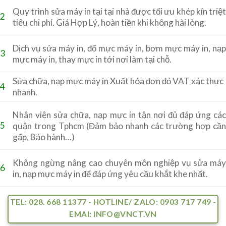
Quy trình sửa máy in tại tại nhà được tối ưu khép kín triệt
2
tiêu chi phí. Giá Hợp Lý, hoàn tiền khi không hài lòng.
Dịch vụ sửa máy in, đổ mực máy in, bơm mực máy in, nạp
3
mực máy in, thay mực in tới nơi làm tại chỗ.
Sửa chữa, nạp mực máy in Xuất hóa đơn đỏ VAT xác thực
4
nhanh.
Nhân viên sửa chữa, nạp mực in tận nơi đủ đáp ứng các
5
quận trong Tphcm (Đảm bảo nhanh các trường hợp cần
gấp, Bảo hành…)
Không ngừng nâng cao chuyên môn nghiệp vụ sửa máy
6
in, nạp mực máy in để đáp ứng yêu cầu khắt khe nhất.
TEL: 028. 668 11377 - HOTLINE/ ZALO: 0903 717 749 -
EMAI: INFO@VNCT.VN