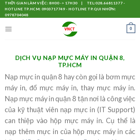
Skip
THỜI GIAN LÀM VIỆC: 8H00 -> 17H30 | TEL:028.66811377 -
HOTLINE TP.HCM: 0903717749 - HOTLINE TP.QUI NHƠN:
to
0978704048
content
0
nạp mực in quận 8
DỊCH VỤ NẠP MỰC MÁY IN QUẬN 8,
TP.HCM
Nạp mực in quận 8 hay còn gọi là bơm mực
máy in, đổ mực máy in, thay mực máy in.
Nạp mực máy in quận 8 tận nơi là công việc
của kỹ thuật viên nạp mực in (IT Support)
can thiệp vào hộp mực máy in. Cụ thể là
nạp thêm mực in của hộp mực máy in các