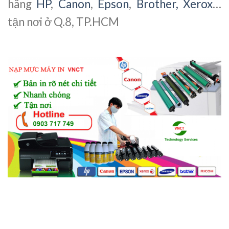
hãng
HP
,
Canon
,
Epson
,
Brother,
Xerox
…
tận nơi ở Q.8, TP.HCM