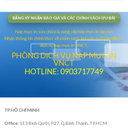
ĐĂNG KÝ NHẬN BÁO GIÁ VÀ CÁC CHÍNH SÁCH ƯU ĐÃI
Nạp mực in, sửa chữa & cung cấp hộp mực in tận nơi
Nhận thông tin chính thức về chính sách, khuyến mãi hấp dẫn từ
dịch vụ nạp mực in VNCT.
PHÒNG DỊCH VỤ NẠP MỰC IN
VNCT
HOTLINE: 0903717749
TP.HỒ CHÍ MINH
Office
: 1E3 Bình Qưới, P.27, Q.Bình Thạnh, TP.HCM