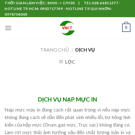
Skip
THỜI GIAN LÀM VIỆC: 8H00 -> 17H30 | TEL:028.66811377 -
HOTLINE TP.HCM: 0903717749 - HOTLINE TP.QUI NHƠN:
to
0978704048
content
0
TRANG CHỦ
/
DỊCH VỤ
LỌC
Dịch vụ nạp mực in
DỊCH VỤ NẠP MỰC IN
Nạp mực máy in đúng cách rất quan trọng vì nếu nạp mực
không đúng cách sẽ dẫn đến phát sinh nhiều lỗi, hư hỏng linh
kiện của hộp mực (Drum, gạt mực, Trục sạc) không đáng có.
Làm rơi mực thải ảnh hưởng xấu đến chất lượng bản in và