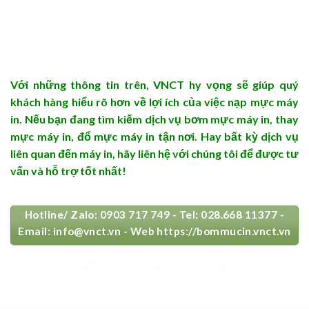
Với những thông tin trên, VNCT hy vọng sẽ giúp quý
khách hàng hiểu rõ hơn về lợi ích của việc nạp mực máy
in. Nếu bạn đang tìm kiếm dịch vụ bơm mực máy in, thay
mực máy in, đổ mực máy in tận nơi. Hay bất kỳ dịch vụ
liên quan đến máy in, hãy liên hệ với chúng tôi để được tư
vấn và hỗ trợ tốt nhất!
Hotline/ Zalo: 0903 717 749 - Tel: 028.668 11377 -
Email: info@vnct.vn - Web https://bommucin.vnct.vn
Luyện tâm với nhạc thiền mỗi ngày