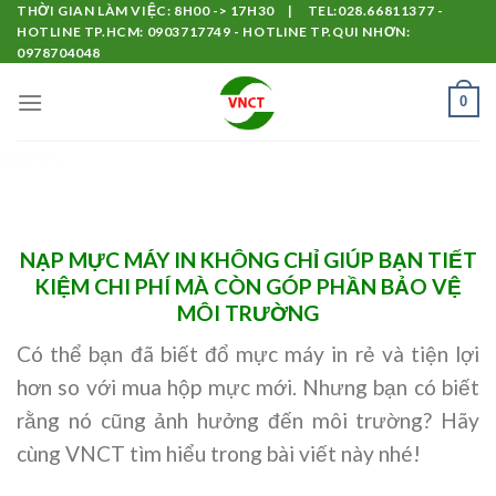
Skip
THỜI GIAN LÀM VIỆC: 8H00 -> 17H30 | TEL:028.66811377 -
HOTLINE TP.HCM: 0903717749 - HOTLINE TP.QUI NHƠN:
to
0978704048
content
0
GG..GgG.nạp mực máy in
NẠP MỰC MÁY IN KHÔNG CHỈ GIÚP BẠN TIẾT
KIỆM CHI PHÍ MÀ CÒN GÓP PHẦN BẢO VỆ
MÔI TRƯỜNG
Có thể bạn đã biết đổ mực máy in rẻ và tiện lợi
hơn so với mua hộp mực mới. Nhưng bạn có biết
rằng nó cũng ảnh hưởng đến môi trường? Hãy
cùng VNCT tìm hiểu trong bài viết này nhé!