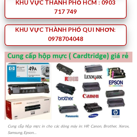
KHU VỰC THÀNH PHỐ HCM : 0903
717 749
KHU VỰC THÀNH PHỐ QUI NHƠN:
0978704048
Cung cấp hộp mực in cho các dòng máy in: HP, Canon, Brother, Xerox,
Samsung, Epson…