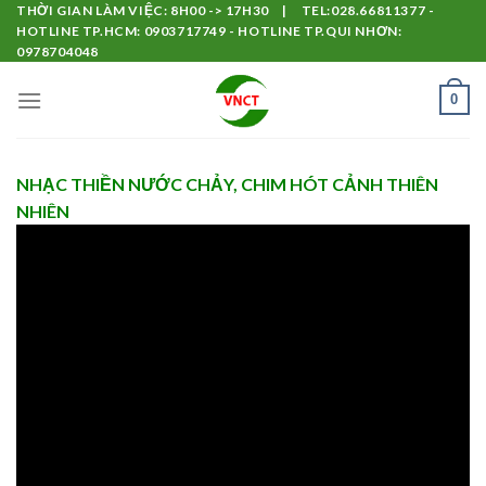
Skip
THỜI GIAN LÀM VIỆC: 8H00 -> 17H30 | TEL:028.66811377 -
HOTLINE TP.HCM: 0903717749 - HOTLINE TP.QUI NHƠN:
to
0978704048
content
0
NHẠC THIỀN NƯỚC CHẢY, CHIM HÓT CẢNH THIÊN
NHIÊN