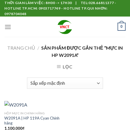
Skip
THỜI GIAN LÀM VIỆC: 8H00 -> 17H30 | TEL:028.66811377 -
HOTLINE TP.HCM: 0903717749 - HOTLINE TP.QUI NHƠN:
to
0978704048
content
0
TRANG CHỦ
/
SẢN PHẨM ĐƯỢC GẮN THẺ “MỰC IN
HP W2091A”
LỌC
HỘP MỰC IN CHÍNH HÃNG
W2091A | HP 119A Cyan Chính
hãng
1.100.000
₫