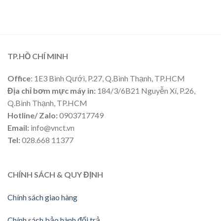
TP.HỒ CHÍ MINH
Office
: 1E3 Bình Qưới, P.27, Q.Bình Thạnh, TP.HCM
Địa chỉ bơm mực máy in:
184/3/6B21 Nguyễn Xí, P.26,
Q.Bình Thạnh, TP.HCM
Hotline/ Zalo:
0903717749
Email:
info@vnct.vn
Tel:
028.668 11377
CHÍNH SÁCH & QUY ĐỊNH
Chính sách giao hàng
Chính sách bảo hành đổi trả