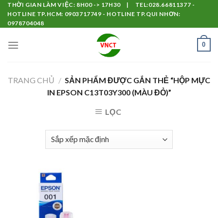
Skip
THỜI GIAN LÀM VIỆC: 8H00 -> 17H30 | TEL:028.66811377 -
HOTLINE TP.HCM: 0903717749 - HOTLINE TP.QUI NHƠN:
to
0978704048
content
0
TRANG CHỦ
/
SẢN PHẨM ĐƯỢC GẮN THẺ “HỘP MỰC
IN EPSON C13T03Y300 (MÀU ĐỎ)”
LỌC