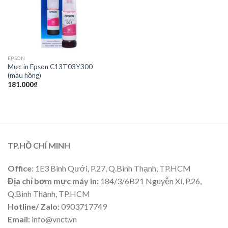
EPSON
Mực in Epson C13T03Y300
(màu hồng)
181.000
₫
TP.HỒ CHÍ MINH
Office
: 1E3 Bình Qưới, P.27, Q.Bình Thạnh, TP.HCM
Địa chỉ bơm mực máy in:
184/3/6B21 Nguyễn Xí, P.26,
Q.Bình Thạnh, TP.HCM
Hotline/ Zalo:
0903717749
Email:
info@vnct.vn