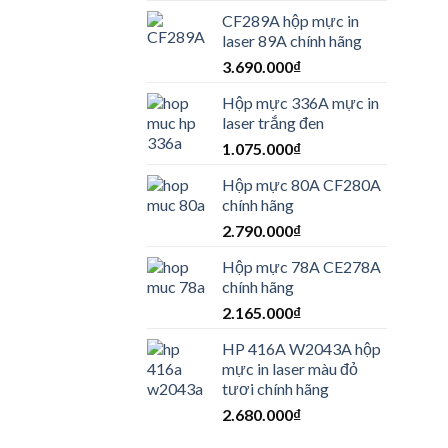
CF289A hộp mực in
laser 89A chính hãng
3.690.000
₫
Hộp mực 336A mực in
laser trắng đen
1.075.000
₫
Hộp mực 80A CF280A
chính hãng
2.790.000
₫
Hộp mực 78A CE278A
chính hãng
2.165.000
₫
HP 416A W2043A hộp
mực in laser màu đỏ
tươi chính hãng
2.680.000
₫