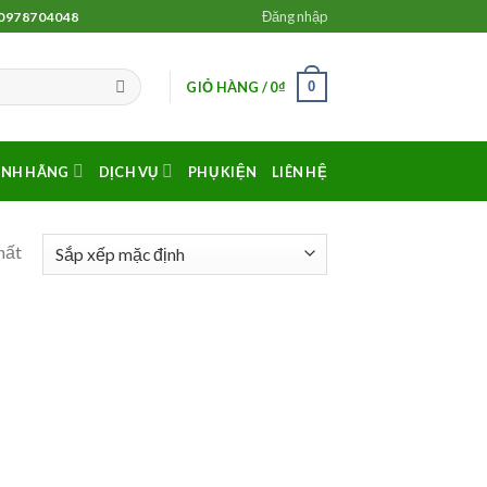
Đăng nhập
 0978704048
0
GIỎ HÀNG /
0
₫
ÍNH HÃNG
DỊCH VỤ
PHỤ KIỆN
LIÊN HỆ
hất