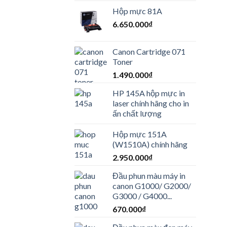
Hộp mực 81A
6.650.000
₫
Canon Cartridge 071
Toner
1.490.000
₫
HP 145A hộp mực in
laser chính hãng cho in
ấn chất lượng
Hộp mực 151A
(W1510A) chính hãng
2.950.000
₫
Đầu phun màu máy in
canon G1000/ G2000/
G3000 / G4000...
670.000
₫