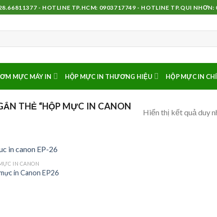
8.66811377 - HOTLINE TP.HCM: 0903717749 - HOTLINE TP.QUI NHƠN:
ƠM MỰC MÁY IN
HỘP MỰC IN THƯƠNG HIỆU
HỘP MỰC IN CH
ẮN THẺ “HỘP MỰC IN CANON
Hiển thị kết quả duy n
MỰC IN CANON
mực in Canon EP26