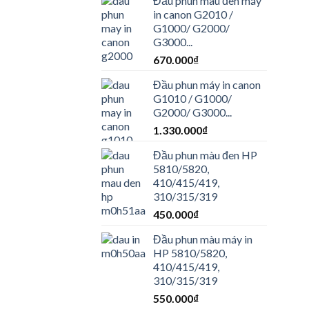
Đầu phun màu đen máy
in canon G2010 /
G1000/ G2000/
G3000...
670.000
₫
Đầu phun máy in canon
G1010 / G1000/
G2000/ G3000...
1.330.000
₫
Đầu phun màu đen HP
5810/5820,
410/415/419,
310/315/319
450.000
₫
Đầu phun màu máy in
HP 5810/5820,
410/415/419,
310/315/319
550.000
₫