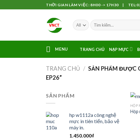
Skip
THỜI GIAN LÀM VIỆC: 8H00 -> 17H30 | TEL:02
to
content
MENU
TRANG CHỦ
NẠP MỰC
B
TRANG CHỦ
/
SẢN PHẨM ĐƯỢC G
EP26”
SẢN PHẨM
HỘP 
Hộp 
hp w1112a công nghệ
mực in tiên tiến, bảo vệ
máy in.
1.450.000
₫