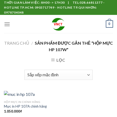
Skip
THỜI GIAN LÀM VIỆC: 8H00 -> 17H30 | TEL:028.66811377 -
HOTLINE TP.HCM: 0903717749 - HOTLINE TP.QUI NHƠN:
to
0978704048
content
0
TRANG CHỦ
/
SẢN PHẨM ĐƯỢC GẮN THẺ “HỘP MỰC
HP 107W”
LỌC
HỘP MỰC IN CHÍNH HÃNG
Mực in HP 107A chính hãng
1.050.000
₫