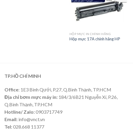
HỘP MỰC IN CHÍNH HÃNG
Hộp mực 17A chính hãng HP
TP.HỒ CHÍ MINH
Office
: 1E3 Bình Qưới, P.27, Q.Bình Thạnh, TP.HCM
Địa chỉ bơm mực máy in:
184/3/6B21 Nguyễn Xí, P.26,
Q.Bình Thạnh, TP.HCM
Hotline/ Zalo:
0903717749
Email:
info@vnct.vn
Tel:
028.668 11377