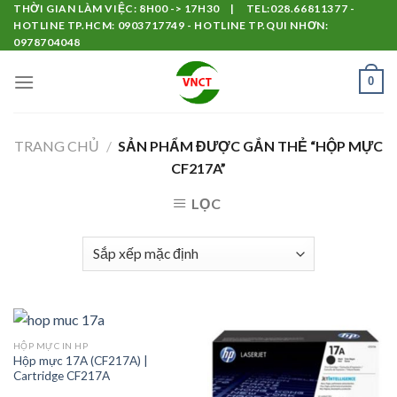
Skip
THỜI GIAN LÀM VIỆC: 8H00 -> 17H30 | TEL:028.66811377 -
HOTLINE TP.HCM: 0903717749 - HOTLINE TP.QUI NHƠN:
to
0978704048
content
0
TRANG CHỦ
/
SẢN PHẨM ĐƯỢC GẮN THẺ “HỘP MỰC
CF217A”
LỌC
HỘP MỰC IN HP
Hộp mực 17A (CF217A) |
Cartridge CF217A