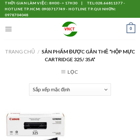
Skip
THỜI GIAN LÀM VIỆC: 8H00 -> 17H30 | TEL:028.66811377 -
HOTLINE TP.HCM: 0903717749 - HOTLINE TP.QUI NHƠN:
to
0978704048
content
0
TRANG CHỦ
/
SẢN PHẨM ĐƯỢC GẮN THẺ “HỘP MỰC
CARTRIDGE 325/ 35A”
LỌC