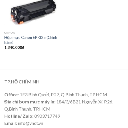
CANON
Hộp mực Canon EP-325 (Chính
hãng)
1.340.000
₫
TP.HỒ CHÍ MINH
Office
: 1E3 Bình Qưới, P.27, Q.Bình Thạnh, TP.HCM
Địa chỉ bơm mực máy in:
184/3/6B21 Nguyễn Xí, P.26,
Q.Bình Thạnh, TP.HCM
Hotline/ Zalo:
0903717749
Email:
info@vnct.vn