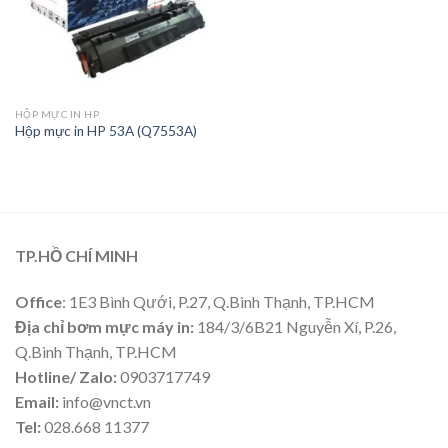
HỘP MỰC IN HP
Hộp mực in HP 53A (Q7553A)
TP.HỒ CHÍ MINH
Office
: 1E3 Bình Qưới, P.27, Q.Bình Thạnh, TP.HCM
Địa chỉ bơm mực máy in:
184/3/6B21 Nguyễn Xí, P.26,
Q.Bình Thạnh, TP.HCM
Hotline/ Zalo:
0903717749
Email:
info@vnct.vn
Tel:
028.668 11377