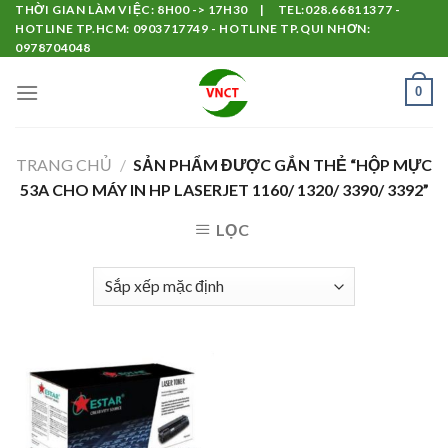
Skip
THỜI GIAN LÀM VIỆC: 8H00 -> 17H30 | TEL:028.66811377 -
HOTLINE TP.HCM: 0903717749 - HOTLINE TP.QUI NHƠN:
to
0978704048
content
0
TRANG CHỦ
/
SẢN PHẨM ĐƯỢC GẮN THẺ “HỘP MỰC
53A CHO MÁY IN HP LASERJET 1160/ 1320/ 3390/ 3392”
LỌC