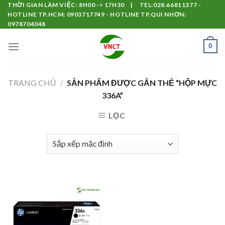
Skip
THỜI GIAN LÀM VIỆC: 8H00 -> 17H30 | TEL:028.66811377 -
HOTLINE TP.HCM: 0903717749 - HOTLINE TP.QUI NHƠN:
to
0978704048
content
0
TRANG CHỦ
/
SẢN PHẨM ĐƯỢC GẮN THẺ “HỘP MỰC
336A”
LỌC