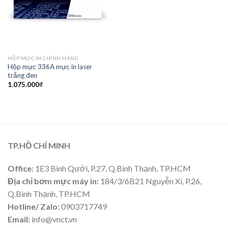
HỘP MỰC IN CHÍNH HÃNG
Hộp mực 336A mực in laser
trắng đen
1.075.000
₫
TP.HỒ CHÍ MINH
Office
: 1E3 Bình Qưới, P.27, Q.Bình Thạnh, TP.HCM
Địa chỉ bơm mực máy in:
184/3/6B21 Nguyễn Xí, P.26,
Q.Bình Thạnh, TP.HCM
Hotline/ Zalo:
0903717749
Email:
info@vnct.vn