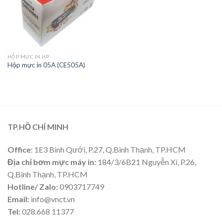
HỘP MỰC IN HP
Hộp mực in 05A (CE505A)
TP.HỒ CHÍ MINH
Office
: 1E3 Bình Qưới, P.27, Q.Bình Thạnh, TP.HCM
Địa chỉ bơm mực máy in:
184/3/6B21 Nguyễn Xí, P.26,
Q.Bình Thạnh, TP.HCM
Hotline/ Zalo:
0903717749
Email:
info@vnct.vn
Tel:
028.668 11377