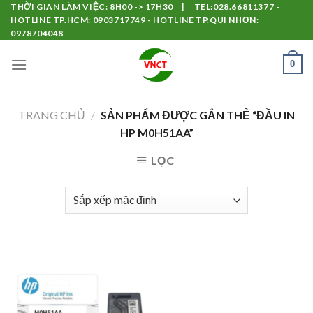
Skip
THỜI GIAN LÀM VIỆC: 8H00 -> 17H30 | TEL:028.66811377 -
HOTLINE TP.HCM: 0903717749 - HOTLINE TP.QUI NHƠN:
to
0978704048
content
0
TRANG CHỦ
/
SẢN PHẨM ĐƯỢC GẮN THẺ “ĐẦU IN
HP M0H51AA”
LỌC