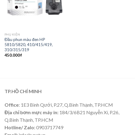
PHỤ KIỆN
Đầu phun màu đen HP
5810/5820, 410/415/419,
310/315/319
450.000
₫
TP.HỒ CHÍ MINH
Office
: 1E3 Bình Qưới, P.27, Q.Bình Thạnh, TP.HCM
Địa chỉ bơm mực máy in:
184/3/6B21 Nguyễn Xí, P.26,
Q.Bình Thạnh, TP.HCM
Hotline/ Zalo:
0903717749
Email:
info@vnct.vn