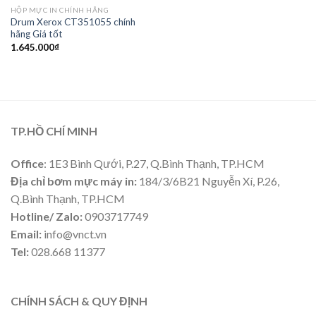
HỘP MỰC IN CHÍNH HÃNG
Drum Xerox CT351055 chính
hãng Giá tốt
1.645.000
₫
TP.HỒ CHÍ MINH
Office
: 1E3 Bình Qưới, P.27, Q.Bình Thạnh, TP.HCM
Địa chỉ bơm mực máy in:
184/3/6B21 Nguyễn Xí, P.26,
Q.Bình Thạnh, TP.HCM
Hotline/ Zalo:
0903717749
Email:
info@vnct.vn
Tel:
028.668 11377
CHÍNH SÁCH & QUY ĐỊNH