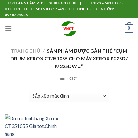
Skip
THỜI GIAN LÀM VIỆC: 8H00 -> 17H30 | TEL:028.66811377 -
HOTLINE TP.HCM: 0903717749 - HOTLINE TP.QUI NHƠN:
to
0978704048
content
0
TRANG CHỦ
/
SẢN PHẨM ĐƯỢC GẮN THẺ “CỤM
DRUM XEROX CT351055 CHO MÁY XEROX P225D/
M225DW ...”
LỌC