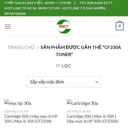
Skip
THỜI GIAN LÀM VIỆC: 8H00 -> 17H30 | TEL:028.66811377 -
HOTLINE TP.HCM: 0903717749 - HOTLINE TP.QUI NHƠN:
to
0978704048
content
0
TRANG CHỦ
/
SẢN PHẨM ĐƯỢC GẮN THẺ “CF230A
TONER”
LỌC
HỘP MỰC IN HP
HỘP MỰC IN HP
Cartridge 30A | Hộp mực in HP
Cartridge 30A | Mực in 30A |
30A | Mực in 30A (CF230A)
Hộp mực in HP 30A (CF230A)