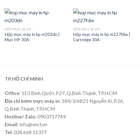
HỘP MỰC IN HP
HỘP MỰC IN HP
Hộp mực máy in hp m203dn |
Hộp mực máy in hp m227fdw |
Mực HP 30A
Cartridge 30A
TP.HỒ CHÍ MINH
Office
: 1E3 Bình Qưới, P.27, Q.Bình Thạnh, TP.HCM
Địa chỉ bơm mực máy in:
184/3/6B21 Nguyễn Xí, P.26,
Q.Bình Thạnh, TP.HCM
Hotline/ Zalo:
0903717749
Email:
info@vnct.vn
Tel:
028.668 11377