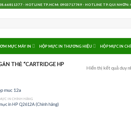
8.66811377 - HOTLINE TP.HCM: 0903717749 - HOTLINE TP.QUI NHƠN:
ƠM MỰC MÁY IN
HỘP MỰC IN THƯƠNG HIỆU
HỘP MỰC IN CH
ẮN THẺ “CARTRIDGE HP
Hiển thị kết quả duy n
MỰC IN CHÍNH HÃNG
mực in HP Q2612A (Chính hãng)