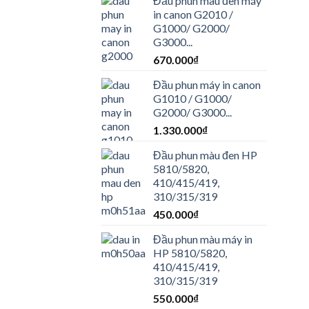
Đầu phun màu đen máy
in canon G2010 /
G1000/ G2000/
G3000...
670.000
₫
Đầu phun máy in canon
G1010 / G1000/
G2000/ G3000...
1.330.000
₫
Đầu phun màu đen HP
5810/5820,
410/415/419,
310/315/319
450.000
₫
Đầu phun màu máy in
HP 5810/5820,
410/415/419,
310/315/319
550.000
₫