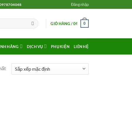
Đăng nhập
 0978704048
0
GIỎ HÀNG /
0
₫
ÍNH HÃNG
DỊCH VỤ
PHỤ KIỆN
LIÊN HỆ
hất