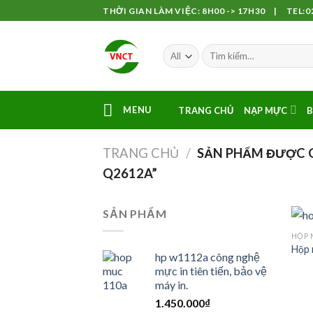
Skip
THỜI GIAN LÀM VIỆC: 8H00 -> 17H30 | TEL:02
to
content
MENU
TRANG CHỦ
NẠP MỰC
B
TRANG CHỦ
/
SẢN PHẨM ĐƯỢC G
Q2612A”
SẢN PHẨM
HỘP 
Hộp 
hp w1112a công nghệ
mực in tiên tiến, bảo vệ
máy in.
1.450.000
₫