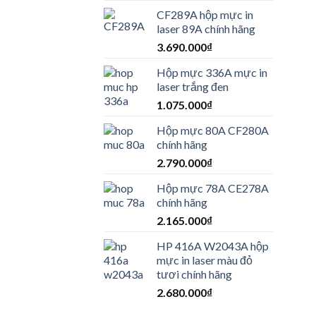
CF289A hộp mực in
laser 89A chính hãng
3.690.000
₫
Hộp mực 336A mực in
laser trắng đen
1.075.000
₫
Hộp mực 80A CF280A
chính hãng
2.790.000
₫
Hộp mực 78A CE278A
chính hãng
2.165.000
₫
HP 416A W2043A hộp
mực in laser màu đỏ
tươi chính hãng
2.680.000
₫