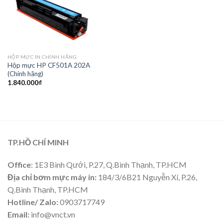
HỘP MỰC IN CHÍNH HÃNG
Hộp mực HP CF501A 202A
(Chính hãng)
1.840.000
₫
TP.HỒ CHÍ MINH
Office
: 1E3 Bình Qưới, P.27, Q.Bình Thạnh, TP.HCM
Địa chỉ bơm mực máy in:
184/3/6B21 Nguyễn Xí, P.26,
Q.Bình Thạnh, TP.HCM
Hotline/ Zalo:
0903717749
Email:
info@vnct.vn