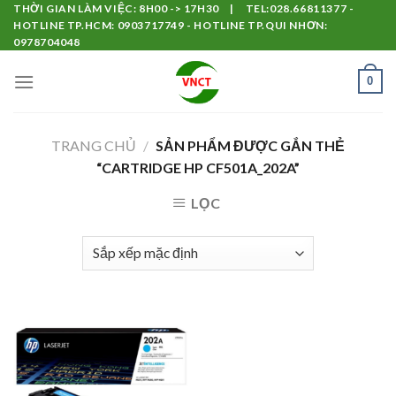
Skip
THỜI GIAN LÀM VIỆC: 8H00 -> 17H30 | TEL:028.66811377 -
HOTLINE TP.HCM: 0903717749 - HOTLINE TP.QUI NHƠN:
to
0978704048
content
0
TRANG CHỦ
/
SẢN PHẨM ĐƯỢC GẮN THẺ
“CARTRIDGE HP CF501A_202A”
LỌC