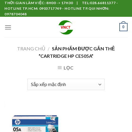
Skip
THỜI GIAN LÀM VIỆC: 8H00 -> 17H30 | TEL:028.66811377 -
HOTLINE TP.HCM: 0903717749 - HOTLINE TP.QUI NHƠN:
to
0978704048
content
0
TRANG CHỦ
/
SẢN PHẨM ĐƯỢC GẮN THẺ
“CARTRIDGE HP CE505A”
LỌC