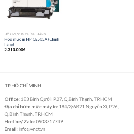
HỘP MỰC IN CHÍNH HÃNG
Hộp mực in HP CE505A (Chính
hãng)
2.310.000
₫
TP.HỒ CHÍ MINH
Office
: 1E3 Bình Qưới, P.27, Q.Bình Thạnh, TP.HCM
Địa chỉ bơm mực máy in:
184/3/6B21 Nguyễn Xí, P.26,
Q.Bình Thạnh, TP.HCM
Hotline/ Zalo:
0903717749
Email:
info@vnct.vn