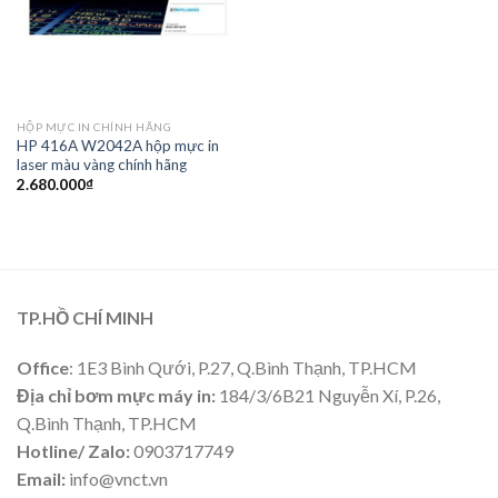
HỘP MỰC IN CHÍNH HÃNG
HP 416A W2042A hộp mực in
laser màu vàng chính hãng
2.680.000
₫
TP.HỒ CHÍ MINH
Office
: 1E3 Bình Qưới, P.27, Q.Bình Thạnh, TP.HCM
Địa chỉ bơm mực máy in:
184/3/6B21 Nguyễn Xí, P.26,
Q.Bình Thạnh, TP.HCM
Hotline/ Zalo:
0903717749
Email:
info@vnct.vn