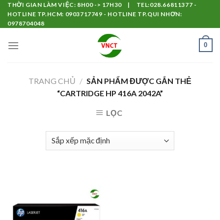
Skip
THỜI GIAN LÀM VIỆC: 8H00 -> 17H30 | TEL:028.66811377 -
HOTLINE TP.HCM: 0903717749 - HOTLINE TP.QUI NHƠN:
to
0978704048
content
0
TRANG CHỦ
/
SẢN PHẨM ĐƯỢC GẮN THẺ
“CARTRIDGE HP 416A 2042A”
LỌC