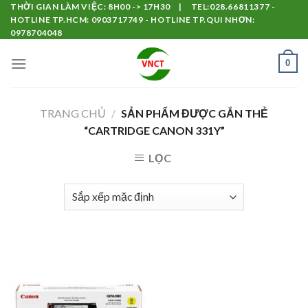
Skip
THỜI GIAN LÀM VIỆC: 8H00 -> 17H30 | TEL:028.66811377 -
HOTLINE TP.HCM: 0903717749 - HOTLINE TP.QUI NHƠN:
to
0978704048
content
0
TRANG CHỦ
/
SẢN PHẨM ĐƯỢC GẮN THẺ
“CARTRIDGE CANON 331Y”
LỌC