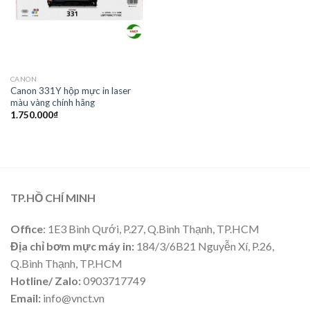
CANON
Canon 331Y hộp mực in laser
màu vàng chính hãng
1.750.000
₫
TP.HỒ CHÍ MINH
Office
: 1E3 Bình Qưới, P.27, Q.Bình Thạnh, TP.HCM
Địa chỉ bơm mực máy in:
184/3/6B21 Nguyễn Xí, P.26,
Q.Bình Thạnh, TP.HCM
Hotline/ Zalo:
0903717749
Email:
info@vnct.vn