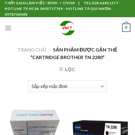
Skip
THỜI GIAN LÀM VIỆC: 8H00 -> 17H30 | TEL:028.66811377 -
HOTLINE TP.HCM: 0903717749 - HOTLINE TP.QUI NHƠN:
to
0978704048
content
0
TRANG CHỦ
/
SẢN PHẨM ĐƯỢC GẮN THẺ
“CARTRIDGE BROTHER TN 2280”
LỌC