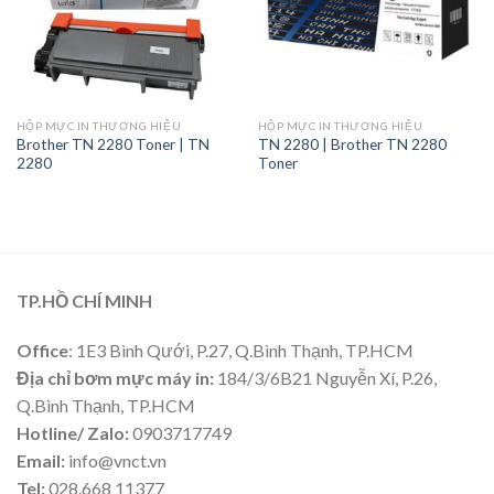
HỘP MỰC IN THƯƠNG HIỆU
HỘP MỰC IN THƯƠNG HIỆU
Brother TN 2280 Toner | TN
TN 2280 | Brother TN 2280
2280
Toner
TP.HỒ CHÍ MINH
Office
: 1E3 Bình Qưới, P.27, Q.Bình Thạnh, TP.HCM
Địa chỉ bơm mực máy in:
184/3/6B21 Nguyễn Xí, P.26,
Q.Bình Thạnh, TP.HCM
Hotline/ Zalo:
0903717749
Email:
info@vnct.vn
Tel:
028.668 11377