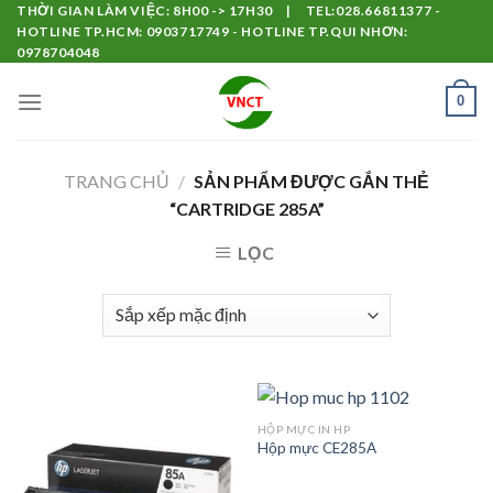
Skip
THỜI GIAN LÀM VIỆC: 8H00 -> 17H30 | TEL:028.66811377 -
HOTLINE TP.HCM: 0903717749 - HOTLINE TP.QUI NHƠN:
to
0978704048
content
0
TRANG CHỦ
/
SẢN PHẨM ĐƯỢC GẮN THẺ
“CARTRIDGE 285A”
LỌC
HỘP MỰC IN HP
Hộp mực CE285A