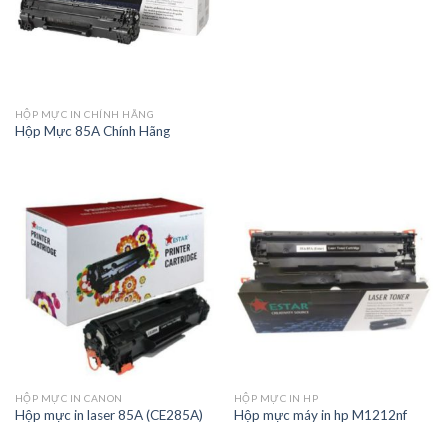
HỘP MỰC IN CHÍNH HÃNG
Hộp Mực 85A Chính Hãng
HỘP MỰC IN CANON
HỘP MỰC IN HP
Hộp mực in laser 85A (CE285A)
Hộp mực máy in hp M1212nf