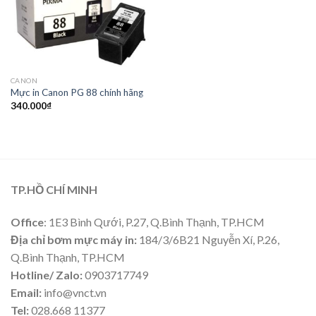
CANON
Mực in Canon PG 88 chính hãng
340.000
₫
TP.HỒ CHÍ MINH
Office
: 1E3 Bình Qưới, P.27, Q.Bình Thạnh, TP.HCM
Địa chỉ bơm mực máy in:
184/3/6B21 Nguyễn Xí, P.26,
Q.Bình Thạnh, TP.HCM
Hotline/ Zalo:
0903717749
Email:
info@vnct.vn
Tel:
028.668 11377