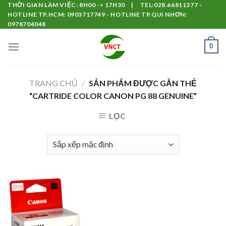
Skip
THỜI GIAN LÀM VIỆC: 8H00 -> 17H30 | TEL:028.66811377 -
HOTLINE TP.HCM: 0903717749 - HOTLINE TP.QUI NHƠN:
to
0978704048
content
0
TRANG CHỦ
/
SẢN PHẨM ĐƯỢC GẮN THẺ
“CARTRIDE COLOR CANON PG 88 GENUINE”
LỌC