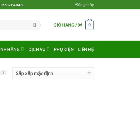
Đăng nhập
 0978704048
0
GIỎ HÀNG /
0
₫
ÍNH HÃNG
DỊCH VỤ
PHỤ KIỆN
LIÊN HỆ
hất