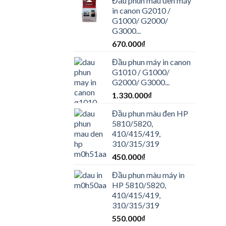
Đầu phun màu đen máy
in canon G2010 /
G1000/ G2000/
G3000...
670.000
₫
Đầu phun máy in canon
G1010 / G1000/
G2000/ G3000...
1.330.000
₫
Đầu phun màu đen HP
5810/5820,
410/415/419,
310/315/319
450.000
₫
Đầu phun màu máy in
HP 5810/5820,
410/415/419,
310/315/319
550.000
₫