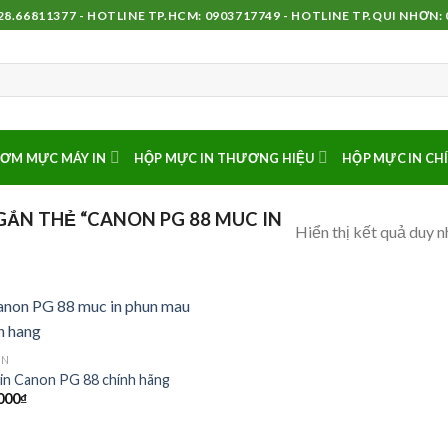
8.66811377 - HOTLINE TP.HCM: 0903717749 - HOTLINE TP.QUI NHƠN:
ƠM MỰC MÁY IN
HỘP MỰC IN THƯƠNG HIỆU
HỘP MỰC IN CH
ẮN THẺ “CANON PG 88 MUC IN
Hiển thị kết quả duy n
ON
in Canon PG 88 chính hãng
000
₫