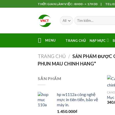
Skip
THỜI GIAN LÀM VIỆC: 8H00 -> 17H30 | TEL:02
to
content
MENU
TRANG CHỦ
NẠP MỰC
B
TRANG CHỦ
/
SẢN PHẨM ĐƯỢC G
PHUN MAU CHINH HANG”
SẢN PHẨM
CAN
hp w1112a công nghệ
Mực 
mực in tiên tiến, bảo vệ
340.
máy in.
1.450.000
₫