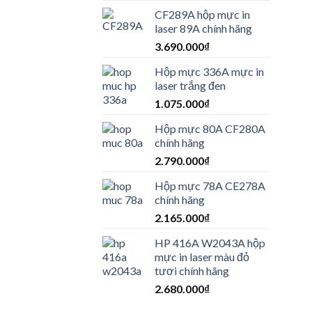
CF289A hộp mực in
laser 89A chính hãng
3.690.000
₫
Hộp mực 336A mực in
laser trắng đen
1.075.000
₫
Hộp mực 80A CF280A
chính hãng
2.790.000
₫
Hộp mực 78A CE278A
chính hãng
2.165.000
₫
HP 416A W2043A hộp
mực in laser màu đỏ
tươi chính hãng
2.680.000
₫