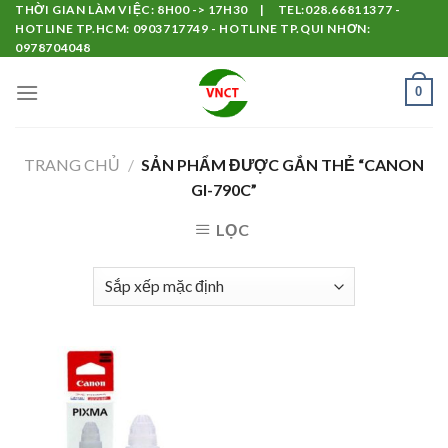
Skip
THỜI GIAN LÀM VIỆC: 8H00 -> 17H30 | TEL:028.66811377 -
HOTLINE TP.HCM: 0903717749 - HOTLINE TP.QUI NHƠN:
to
0978704048
content
0
TRANG CHỦ
/
SẢN PHẨM ĐƯỢC GẮN THẺ “CANON
GI-790C”
LỌC