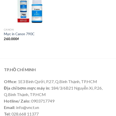
CANON
Mực in Canon 790C
260.000
₫
TP.HỒ CHÍ MINH
Office
: 1E3 Bình Qưới, P.27, Q.Bình Thạnh, TP.HCM
Địa chỉ bơm mực máy in:
184/3/6B21 Nguyễn Xí, P.26,
Q.Bình Thạnh, TP.HCM
Hotline/ Zalo:
0903717749
Email:
info@vnct.vn
Tel:
028.668 11377