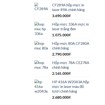
CF289A hộp mực in
laser 89A chính hãng
3.690.000
₫
Hộp mực 336A mực in
laser trắng đen
1.075.000
₫
Hộp mực 80A CF280A
chính hãng
2.790.000
₫
Hộp mực 78A CE278A
chính hãng
2.165.000
₫
HP 416A W2043A hộp
mực in laser màu đỏ
tươi chính hãng
2.680.000
₫