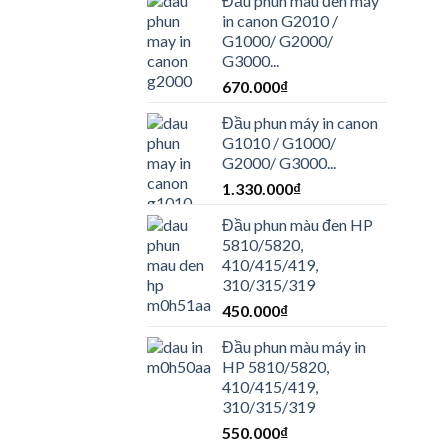
Đầu phun màu đen máy
in canon G2010 /
G1000/ G2000/
G3000...
670.000
₫
Đầu phun máy in canon
G1010 / G1000/
G2000/ G3000...
1.330.000
₫
Đầu phun màu đen HP
5810/5820,
410/415/419,
310/315/319
450.000
₫
Đầu phun màu máy in
HP 5810/5820,
410/415/419,
310/315/319
550.000
₫