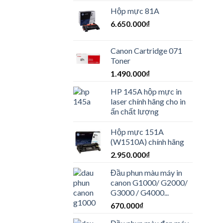
Hộp mực 81A
6.650.000
₫
Canon Cartridge 071
Toner
1.490.000
₫
HP 145A hộp mực in
laser chính hãng cho in
ấn chất lượng
Hộp mực 151A
(W1510A) chính hãng
2.950.000
₫
Đầu phun màu máy in
canon G1000/ G2000/
G3000 / G4000...
670.000
₫