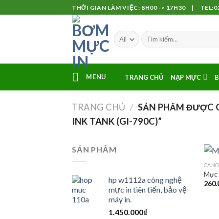
Skip
THỜI GIAN LÀM VIỆC: 8H00 -> 17H30 | TEL:02
to
content
MENU
TRANG CHỦ
NẠP MỰC
B
TRANG CHỦ
/
SẢN PHẨM ĐƯỢC G
INK TANK (GI-790C)”
SẢN PHẨM
CAN
Mực 
hp w1112a công nghệ
260.
mực in tiên tiến, bảo vệ
máy in.
1.450.000
₫