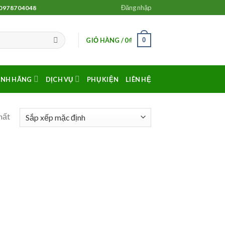
Đăng nhập
 0978704048
0
GIỎ HÀNG /
0
₫
ÍNH HÃNG
DỊCH VỤ
PHỤ KIỆN
LIÊN HỆ
hất