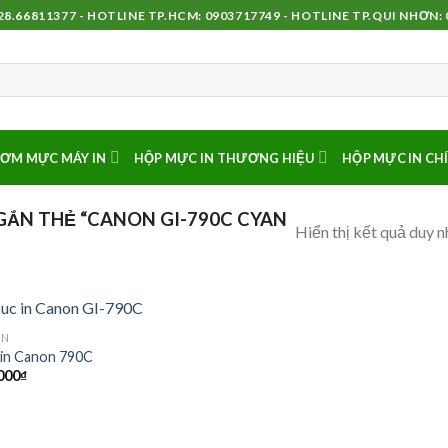
8.66811377 - HOTLINE TP.HCM: 0903717749 - HOTLINE TP.QUI NHƠN:
ƠM MỰC MÁY IN
HỘP MỰC IN THƯƠNG HIỆU
HỘP MỰC IN CH
ẮN THẺ “CANON GI-790C CYAN
Hiển thị kết quả duy n
ON
in Canon 790C
000
₫