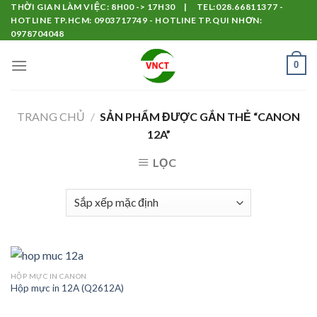
Skip
THỜI GIAN LÀM VIỆC: 8H00 -> 17H30 | TEL:028.66811377 -
HOTLINE TP.HCM: 0903717749 - HOTLINE TP.QUI NHƠN:
to
0978704048
content
0
TRANG CHỦ
/
SẢN PHẨM ĐƯỢC GẮN THẺ “CANON
12A”
LỌC
HỘP MỰC IN CANON
Hộp mực in 12A (Q2612A)