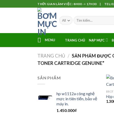
Skip
THỜI GIAN LÀM VIỆC: 8H00 -> 17H30 | TEL:02
to
content
MENU
TRANG CHỦ
NẠP MỰC
B
TRANG CHỦ
/
SẢN PHẨM ĐƯỢC G
TONER CARTRIDGE GENUINE”
SẢN PHẨM
BROT
hp w1112a công nghệ
Hộp 
mực in tiên tiến, bảo vệ
1.30
máy in.
1.450.000
₫