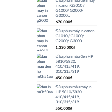
Đầu phun màu đen máy
in canon G2010 /
G1000/ G2000/
G3000...
670.000
₫
Đầu phun máy in canon
G1010 / G1000/
G2000/ G3000...
1.330.000
₫
Đầu phun màu đen HP
5810/5820,
410/415/419,
310/315/319
450.000
₫
Đầu phun màu máy in
HP 5810/5820,
410/415/419,
310/315/319
550.000
₫