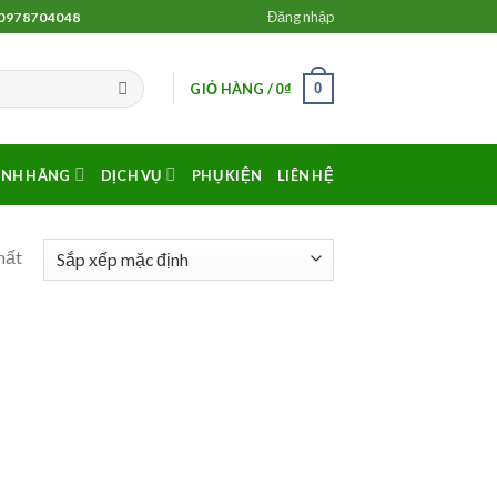
Đăng nhập
 0978704048
0
GIỎ HÀNG /
0
₫
ÍNH HÃNG
DỊCH VỤ
PHỤ KIỆN
LIÊN HỆ
hất