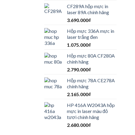
CF289A hộp mực in
laser 89A chính hãng
3.690.000
₫
Hộp mực 336A mực in
laser trắng đen
1.075.000
₫
Hộp mực 80A CF280A
chính hãng
2.790.000
₫
Hộp mực 78A CE278A
chính hãng
2.165.000
₫
HP 416A W2043A hộp
mực in laser màu đỏ
tươi chính hãng
2.680.000
₫