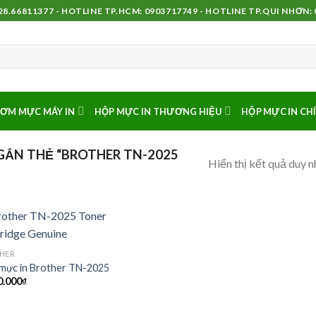
8.66811377 - HOTLINE TP.HCM: 0903717749 - HOTLINE TP.QUI NHƠN:
ƠM MỰC MÁY IN
HỘP MỰC IN THƯƠNG HIỆU
HỘP MỰC IN CH
ẮN THẺ “BROTHER TN-2025
Hiển thị kết quả duy n
HER
mực in Brother TN-2025
0.000
₫