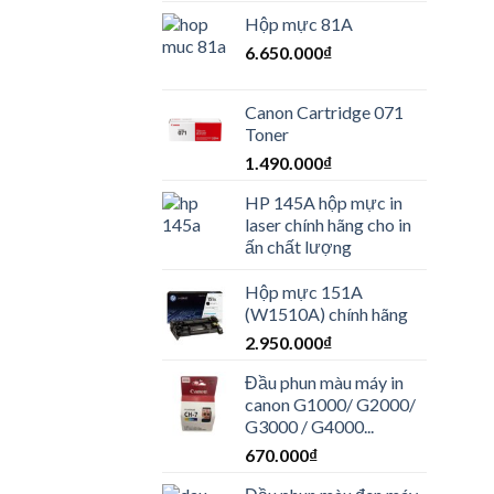
Hộp mực 81A
6.650.000
₫
Canon Cartridge 071
Toner
1.490.000
₫
HP 145A hộp mực in
laser chính hãng cho in
ấn chất lượng
Hộp mực 151A
(W1510A) chính hãng
2.950.000
₫
Đầu phun màu máy in
canon G1000/ G2000/
G3000 / G4000...
670.000
₫