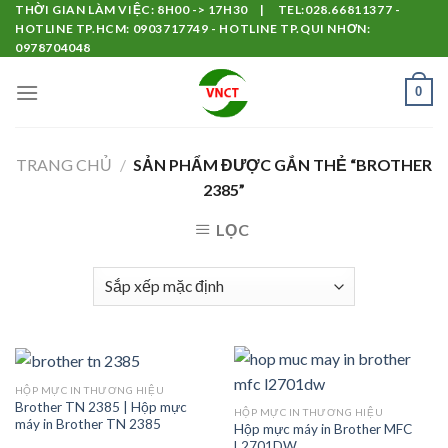
Skip
THỜI GIAN LÀM VIỆC: 8H00 -> 17H30 | TEL:028.66811377 -
HOTLINE TP.HCM: 0903717749 - HOTLINE TP.QUI NHƠN:
to
0978704048
content
0
TRANG CHỦ
/
SẢN PHẨM ĐƯỢC GẮN THẺ “BROTHER
2385”
LỌC
HỘP MỰC IN THƯƠNG HIỆU
Brother TN 2385 | Hộp mực
HỘP MỰC IN THƯƠNG HIỆU
máy in Brother TN 2385
Hộp mực máy in Brother MFC
L2701DW