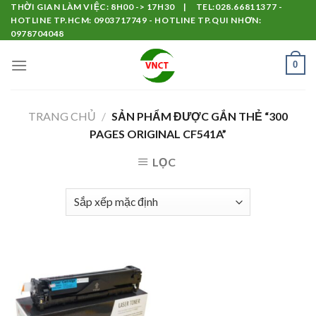
Skip
THỜI GIAN LÀM VIỆC: 8H00 -> 17H30 | TEL:028.66811377 -
HOTLINE TP.HCM: 0903717749 - HOTLINE TP.QUI NHƠN:
to
0978704048
content
0
TRANG CHỦ
/
SẢN PHẨM ĐƯỢC GẮN THẺ “300
PAGES ORIGINAL CF541A”
LỌC