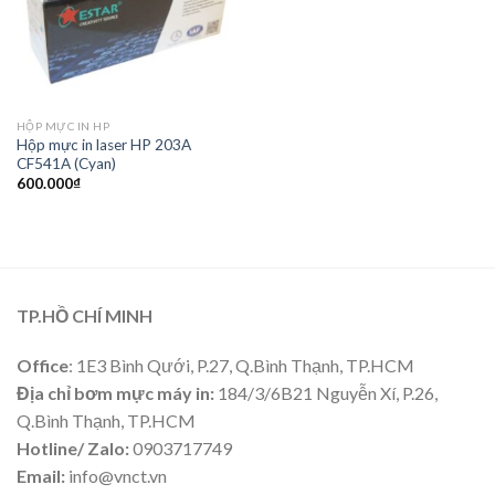
HỘP MỰC IN HP
Hộp mực in laser HP 203A
CF541A (Cyan)
600.000
₫
TP.HỒ CHÍ MINH
Office
: 1E3 Bình Qưới, P.27, Q.Bình Thạnh, TP.HCM
Địa chỉ bơm mực máy in:
184/3/6B21 Nguyễn Xí, P.26,
Q.Bình Thạnh, TP.HCM
Hotline/ Zalo:
0903717749
Email:
info@vnct.vn