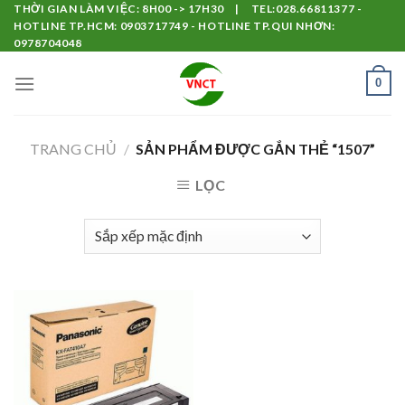
Skip
THỜI GIAN LÀM VIỆC: 8H00 -> 17H30 | TEL:028.66811377 -
HOTLINE TP.HCM: 0903717749 - HOTLINE TP.QUI NHƠN:
to
0978704048
content
0
TRANG CHỦ
/
SẢN PHẨM ĐƯỢC GẮN THẺ “1507”
LỌC