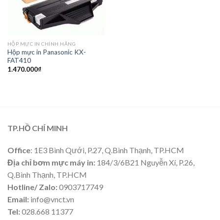
HỘP MỰC IN CHÍNH HÃNG
Hộp mực in Panasonic KX-
FAT410
1.470.000
₫
TP.HỒ CHÍ MINH
Office
: 1E3 Bình Qưới, P.27, Q.Bình Thạnh, TP.HCM
Địa chỉ bơm mực máy in:
184/3/6B21 Nguyễn Xí, P.26,
Q.Bình Thạnh, TP.HCM
Hotline/ Zalo:
0903717749
Email:
info@vnct.vn
Tel:
028.668 11377