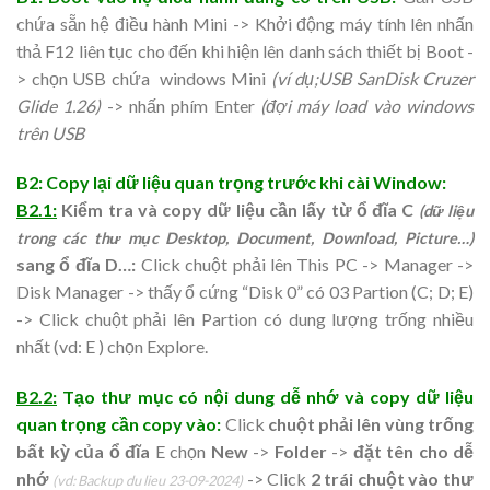
chứa sẵn hệ điều hành Mini -> Khởi động máy tính lên nhấn
thả F12 liên tục cho đến khi hiện lên danh sách thiết bị Boot -
> chọn USB chứa windows Mini
(ví dụ;USB SanDisk Cruzer
Glide 1.26)
-> nhấn phím Enter
(đợi máy load vào windows
trên USB
B2: Copy lại dữ liệu quan trọng trước khi cài Window:
B2.1:
Kiểm tra và copy dữ liệu cần lấy từ ổ đĩa C
(dữ liệu
trong các thư mục Desktop, Document, Download, Picture…)
sang ổ đĩa D…:
Click chuột phải lên This PC -> Manager ->
Disk Manager -> thấy ổ cứng “Disk 0” có 03 Partion (C; D; E)
-> Click chuột phải lên Partion có dung lượng trống nhiều
nhất (vd: E ) chọn Explore.
B2.2:
Tạo thư mục có nội dung dễ nhớ và copy dữ liệu
quan trọng cần copy vào:
Click
chuột phải lên vùng trống
bất kỳ của ổ đĩa
E chọn
New
->
Folder
->
đặt tên cho dễ
nhớ
-> Click
2 trái chuột vào thư
(vd: Backup du lieu 23-09-2024)