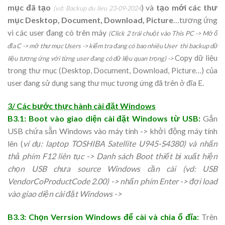
mục đã tạo
) và
tạo mới các thư
(vd: Backup du lieu 23-09-2024
mục Desktop, Document, Download, Picture
…tương ứng
vi các user đang có trên máy
(Click 2 trái chuột vào This PC -> Mở ổ
đĩa C -> mở thư mục Users -> kiểm tra đang có bao nhiêu User thì backup dữ
Copy dữ liệu
liệu tương ứng với từng user đang có dữ liệu quan trọng) ->
trong thư mục (Desktop, Document, Download, Picture…) của
user đang sử dụng sang thư mục tương ứng đã trên ở đĩa E.
3/ Các bước thực hành cài đặt Windows
B3.1: Boot vào giao diện cài đặt Windows từ USB:
Gắn
USB chứa sẵn Windows vào máy tính -> khởi động máy tính
lên (
ví dụ: laptop TOSHIBA Satellite U945-S4380) và nhấn
thả phím F12 liên tục -> Danh sách Boot thiết bị xuất hiện
chọn USB chưa source Windows cần cài (vd: USB
VendorCoProductCode 2.00) -> nhấn phím Enter -> đợi load
vào giao diện cài đặt Windows ->
B3.3: Chọn Verrsion Windows để cài và chia ổ đĩa:
Trên