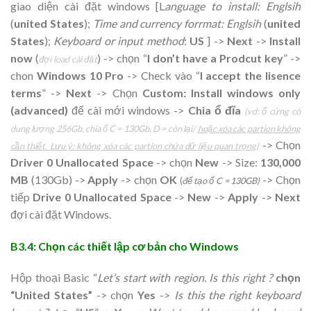
giao diện cài đặt windows [L
anguage to install: Englsih
(
united States
);
Time and currency forrmat: Englsih
(
united
States
);
Keyboard or input method
:
US
] ->
Next
->
Install
now
(
) -> chọn “
I don’t have a Prodcut key
” ->
đợi load cài đặt
chon
Windows 10 Pro
-> Check vào “
I accept the lisence
terms
” ->
Next
-> Chọn
Custom: Install windows only
(advanced)
để cài mới windows ->
Chia ổ đĩa
(vd: ổ cứng có
dung lượng 256Gb, chia ổ C = 130Gb, D = còn lại/
hoặc xóa các partion không
-> Chọn
cần thiết. Lưu ý: không xóa các partion chứa dữ liệu quan trọng
)
Driver 0 Unallocated Space
-> chọn
New
-> Size:
130,000
MB
(130Gb) ->
Apply
-> chọn
OK
-> Chọn
(
để tạo ổ C = 130GB)
tiếp
Drive 0 Unallocated Space
->
New
->
Apply
->
Next
đợi cài đặt Windows.
B3.4: Chọn các thiết lập cơ bản cho Windows
Hộp thoại Basic “
Let’s start with region. Is this right ?
chọn
“United States”
-> chọn
Yes
->
Is this the right keyboard