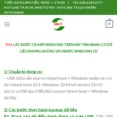
Skip
THỜI GIAN LÀM VIỆC: 8H00 -> 17H30 | TEL:028.66811377 -
HOTLINE TP.HCM: 0903717749 - HOTLINE TP.QUI NHƠN:
to
0978704048
content
0
TH1:
CÁC BƯỚC CÀI MỚI WINDOWS TRÊN MÁY TÍNH ĐANG CÓ DỮ
LIỆU NHƯNG KHÔNG VÀO ĐƯỢC WINDOWS CŨ
1/ Chuẩn bị dụng cụ :
– USB chứa sẵn source Hirent boot + Windows muốn cài ( ví
dụ: Hirent boot 10.1, Windows 10 64 bit version 21H1)
Lưu ý: có thể tạo USB chứa source Hirent boot + Windows
tại đây
2/ Các bước thực hành backup dữ liệu
B1: Boot vào hệ điều hành đang có trên USB:
Gắn USB