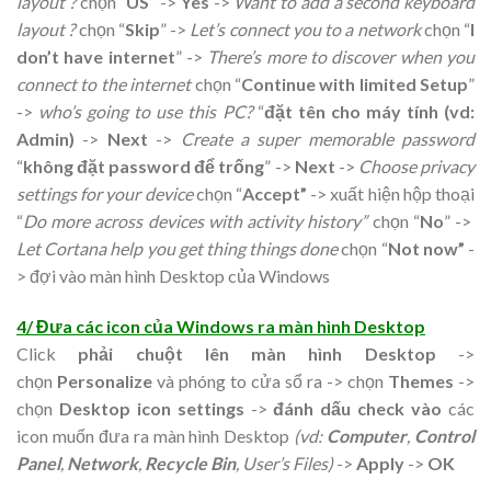
layout ?
chọn “
US
” ->
Yes
->
Want to add a second keyboard
layout ?
chọn “
Skip
” ->
Let’s connect you to a network
chọn “
I
don’t have internet
” ->
There’s more to discover when you
connect to the internet
chọn “
Continue with limited Setup
”
->
who’s going to use this PC?
“
đặt tên cho máy tính (vd:
Admin)
->
Next
->
Create a super memorable password
“
không đặt password để trống
” ->
Next
->
Choose privacy
settings for your device
chọn “
Accept”
-> xuất hiện hộp thoại
“
Do more across devices with activity history”
chọn “
No
” ->
Let Cortana help you get thing things done
chọn “
Not now”
-
> đợi vào màn hình Desktop của Windows
4/ Đưa các icon của Windows ra màn hình Desktop
Click
phải chuột lên màn hình Desktop
->
chọn
Personalize
và phóng to cửa sổ ra -> chọn
Themes
->
chọn
Desktop icon settings
->
đánh dấu check vào
các
icon muốn đưa ra màn hình Desktop
(vd:
Computer
,
Control
Panel
,
Network
,
Recycle Bin
, User’s Files)
->
Apply
->
OK