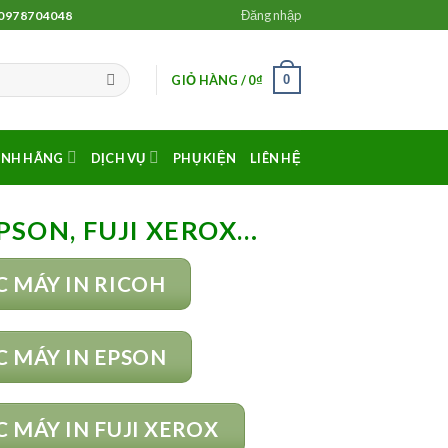
Đăng nhập
 0978704048
0
GIỎ HÀNG /
0
₫
ÍNH HÃNG
DỊCH VỤ
PHỤ KIỆN
LIÊN HỆ
PSON, FUJI XEROX…
 MÁY IN RICOH
 MÁY IN EPSON
 MÁY IN FUJI XEROX