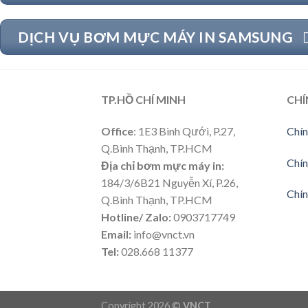
DỊCH VỤ BƠM MỰC MÁY IN SAMSUNG
TP.HỒ CHÍ MINH
CHÍ
Office
: 1E3 Bình Qưới, P.27,
Chín
Q.Bình Thạnh, TP.HCM
Chín
Địa chỉ bơm mực máy in:
184/3/6B21 Nguyễn Xí, P.26,
Chín
Q.Bình Thạnh, TP.HCM
Hotline/ Zalo:
0903717749
Email:
info@vnct.vn
Tel:
028.668 11377
Copyright 2026 ©
VNCT