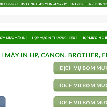
8.66811377 - HOTLINE TP.HCM: 0903717749 - HOTLINE TP.QUI NHƠN:
ƠM MỰC MÁY IN
HỘP MỰC IN THƯƠNG HIỆU
HỘP MỰC IN CH
 MÁY IN HP, CANON, BROTHER, E
DỊCH VỤ BƠM MỰC
DỊCH VỤ BƠM MỰC
DỊCH VỤ BƠM MỰC